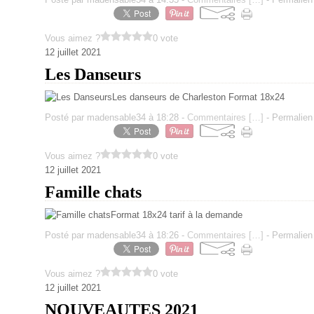
Vous aimez ?
0 vote
12 juillet 2021
Les Danseurs
Les danseurs de Charleston Format 18x24
Posté par madensable34 à 18:28 -
Commentaires [
…
]
- Permalien 
Vous aimez ?
0 vote
12 juillet 2021
Famille chats
Format 18x24 tarif à la demande
Posté par madensable34 à 18:26 -
Commentaires [
…
]
- Permalien 
Vous aimez ?
0 vote
12 juillet 2021
NOUVEAUTES 2021