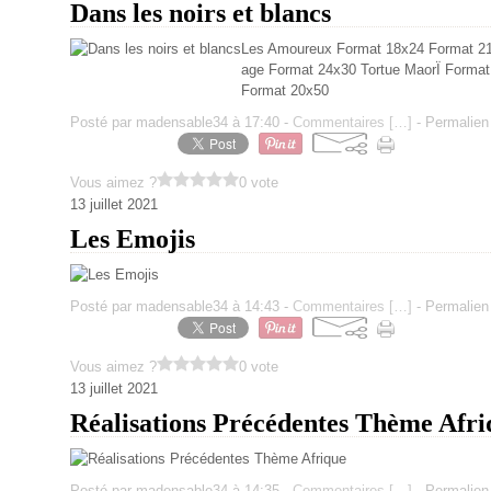
Dans les noirs et blancs
Les Amoureux Format 18x24 Format 21x
age Format 24x30 Tortue MaorÏ Format
Format 20x50
Posté par madensable34 à 17:40 -
Commentaires [
…
]
- Permalien 
Vous aimez ?
0 vote
13 juillet 2021
Les Emojis
Posté par madensable34 à 14:43 -
Commentaires [
…
]
- Permalien 
Vous aimez ?
0 vote
13 juillet 2021
Réalisations Précédentes Thème Afri
Posté par madensable34 à 14:35 -
Commentaires [
…
]
- Permalien 