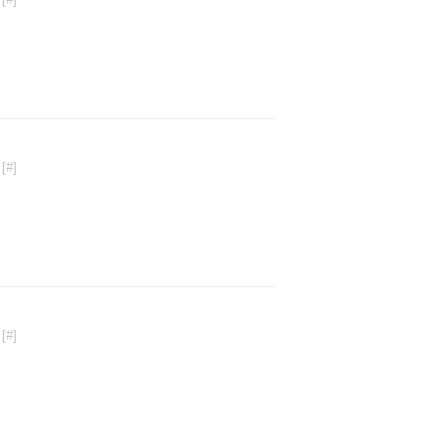
[
#
]
[
#
]