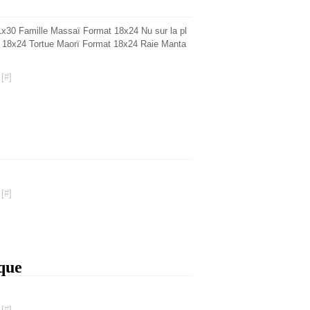
30 Famille Massaï Format 18x24 Nu sur la pl
 18x24 Tortue Maorï Format 18x24 Raie Manta
[
#
]
[
#
]
que
[
#
]