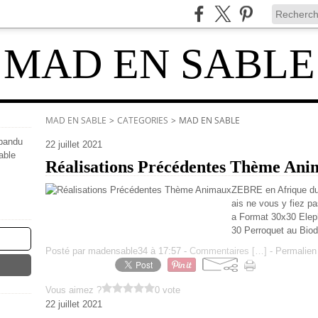
MAD EN SABLE
MAD EN SABLE
>
CATEGORIES
>
MAD EN SABLE
épandu
22 juillet 2021
able
Réalisations Précédentes Thème An
ZEBRE en Afrique du
ais ne vous y fiez pa
a Format 30x30 Elep
30 Perroquet au Bio
Posté par madensable34 à 17:57 -
Commentaires [
…
]
- Permalien 
Vous aimez ?
0 vote
22 juillet 2021