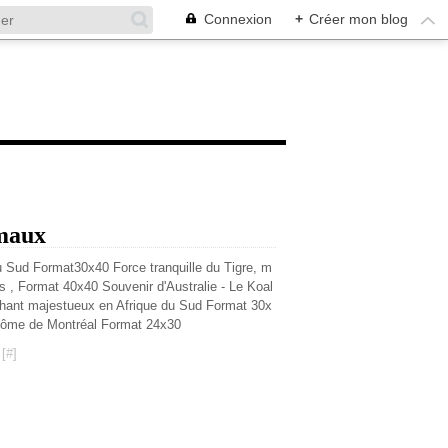
Connexion
+
Créer mon blog
imaux
 Sud Format30x40 Force tranquille du Tigre, m
s , Format 40x40 Souvenir d'Australie - Le Koal
hant majestueux en Afrique du Sud Format 30x
dôme de Montréal Format 24x30
[
#
]