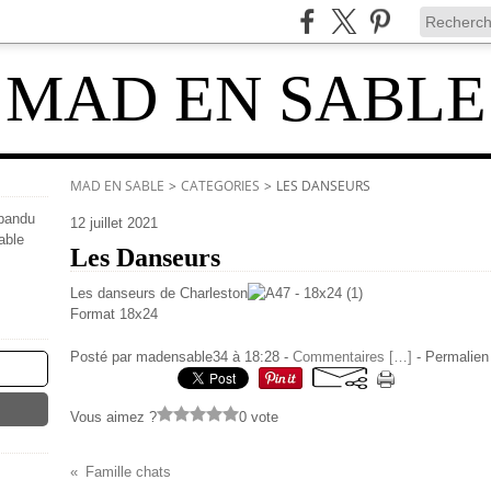
MAD EN SABLE
MAD EN SABLE
>
CATEGORIES
>
LES DANSEURS
épandu
12 juillet 2021
able
Les Danseurs
Les danseurs de Charleston
Format 1
Posté par madensable34 à 18:28 -
Commentaires [
…
]
- Permalien 
Vous aimez ?
0 vote
Famille chats