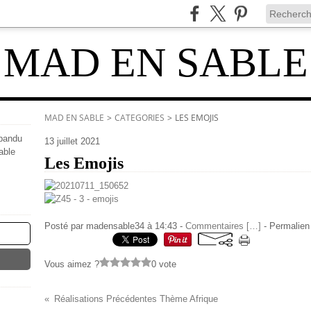
MAD EN SABLE
MAD EN SABLE
>
CATEGORIES
>
LES EMOJIS
épandu
13 juillet 2021
able
Les Emojis
Posté par madensable34 à 14:43 -
Commentaires [
…
]
- Permalien 
Vous aimez ?
0 vote
Réalisations Précédentes Thème Afrique